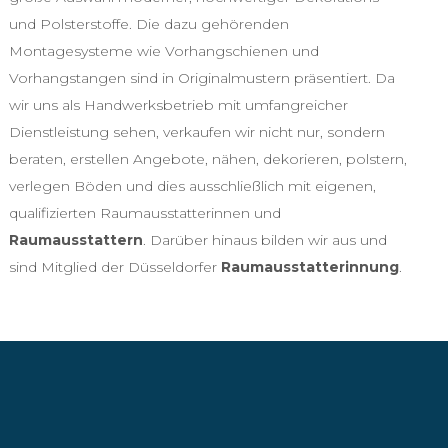
und Polsterstoffe. Die dazu gehörenden
Montagesysteme wie Vorhangschienen und
Vorhangstangen sind in Originalmustern präsentiert. Da
wir uns als Handwerksbetrieb mit umfangreicher
Dienstleistung sehen, verkaufen wir nicht nur, sondern
beraten, erstellen Angebote, nähen, dekorieren, polstern,
verlegen Böden und dies ausschließlich mit eigenen,
qualifizierten Raumausstatterinnen und
Raumausstattern
. Darüber hinaus bilden wir aus und
sind Mitglied der Düsseldorfer
Raumausstatterinnung
.