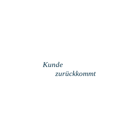
Qualität bedeutet, dass
der
Kunde
und nicht die
Ware
zurückkommt
.
Hermann Dietz